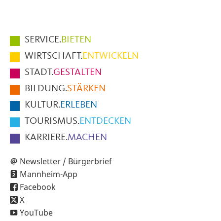
Hauptmenüpunkte
SERVICE.
BIETEN
im
WIRTSCHAFT.
ENTWICKELN
Fußbereich
STADT.
GESTALTEN
der
BILDUNG.
STÄRKEN
Seite
KULTUR.
ERLEBEN
TOURISMUS.
ENTDECKEN
KARRIERE.
MACHEN
Newsletter / Bürgerbrief
Mannheim-App
Facebook
X
YouTube