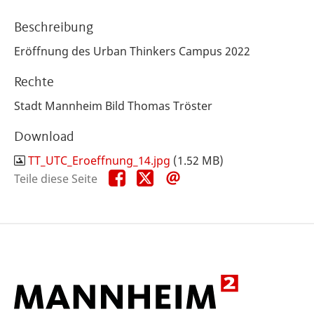
Beschreibung
Eröffnung des Urban Thinkers Campus 2022
Rechte
Stadt Mannheim Bild Thomas Tröster
Download
TT_UTC_Eroeffnung_14.jpg
(1.52 MB)
Teile
Teile
Teile
Teile diese Seite
diese
diese
diese
Seite
Seite
Seite
auf
auf
per
Facebook
X
E-
Mail