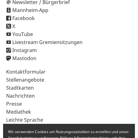
Newsletter / Bürgerbrief
Mannheim-App
Facebook
X
YouTube
Livestream Gremiensitzungen
Instagram
Mastodon
Sekundärnavigation
Kontaktformular
im
Stellenangebote
Fußbereich
Stadtkarten
Nachrichten
Presse
Mediathek
Leichte Sprache
Gebärdensprache
Wir verwenden Cookies um Nutzungsstatistiken zu erstellen und unser
Angebot stetig zu verbessern. Nähere Informationen hierzu erhalten