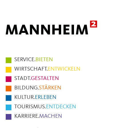
Mail
Hauptmenüpunkte
SERVICE.
BIETEN
im
WIRTSCHAFT.
ENTWICKELN
Fußbereich
STADT.
GESTALTEN
der
BILDUNG.
STÄRKEN
Seite
KULTUR.
ERLEBEN
TOURISMUS.
ENTDECKEN
KARRIERE.
MACHEN