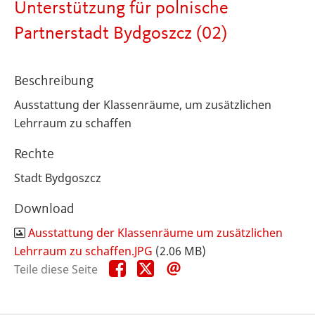
Unterstützung für polnische
Partnerstadt Bydgoszcz (02)
Beschreibung
Ausstattung der Klassenräume, um zusätzlichen
Lehrraum zu schaffen
Rechte
Stadt Bydgoszcz
Download
Ausstattung der Klassenräume um zusätzlichen
Lehrraum zu schaffen.JPG
(2.06 MB)
Teile
Teile
Teile
Teile diese Seite
diese
diese
diese
Seite
Seite
Seite
auf
auf
per
Facebook
X
E-