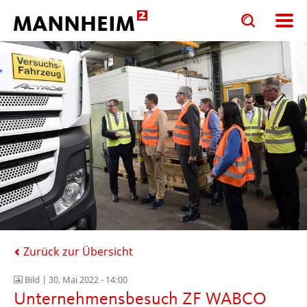
Toggle
Toggle
search
search
input
input
form
Zurück zur Übersicht
Bild |
30. Mai 2022 - 14:00
Unternehmensbesuch ZF WABCO