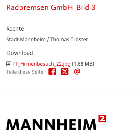
Radbremsen GmbH_Bild 3
Rechte
Stadt Mannheim / Thomas Tröster
Download
TT_Firmenbesuch_22.jpg
(1.68 MB)
Teile
Teile
Teile
Teile diese Seite
diese
diese
diese
Seite
Seite
Seite
auf
auf
per
Facebook
X
E-
Mail