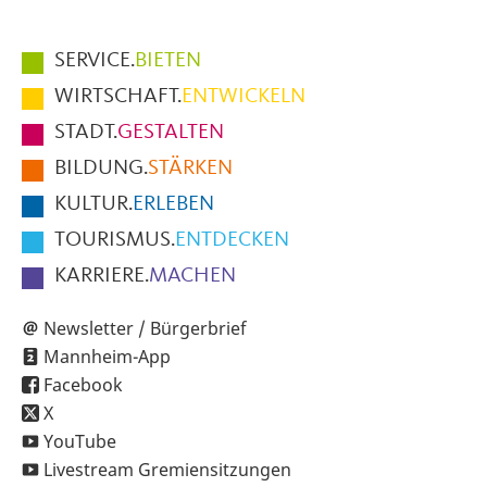
Hauptmenüpunkte
SERVICE.
BIETEN
im
WIRTSCHAFT.
ENTWICKELN
Fußbereich
STADT.
GESTALTEN
der
BILDUNG.
STÄRKEN
Seite
KULTUR.
ERLEBEN
TOURISMUS.
ENTDECKEN
KARRIERE.
MACHEN
Newsletter / Bürgerbrief
Mannheim-App
Facebook
X
YouTube
Livestream Gremiensitzungen