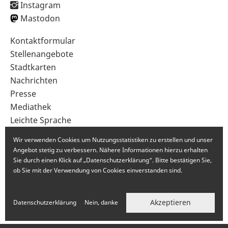
Instagram
Mastodon
Sekundärnavigation
Kontaktformular
im
Stellenangebote
Fußbereich
Stadtkarten
Nachrichten
Presse
Mediathek
Leichte Sprache
Gebärdensprache
Wir verwenden Cookies um Nutzungsstatistiken zu erstellen und unser
Angebot stetig zu verbessern. Nähere Informationen hierzu erhalten
Sie durch einen Klick auf „Datenschutzerklärung“. Bitte bestätigen Sie,
ob Sie mit der Verwendung von Cookies einverstanden sind.
Akzeptieren
Datenschutzerklärung
Nein, danke