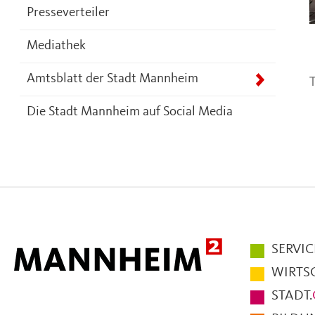
Presseverteiler
Mediathek
T
Amtsblatt der Stadt Mannheim
Die Stadt Mannheim auf Social Media
Hauptmen
SERVIC
im
WIRTS
Fußbereic
STADT.
der