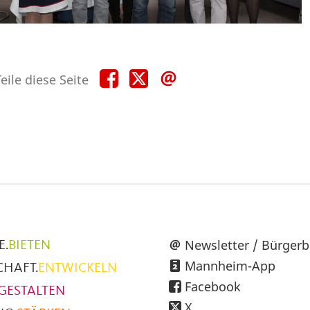
Teile
Teile
Teile
eile diese Seite
diese
diese
diese
Seite
Seite
Seite
auf
auf
per
Facebook
X
E-
Mail
üpunkte
Newsletter / Bürgerb
E.
BIETEN
Mannheim-App
CHAFT.
ENTWICKELN
h
Facebook
GESTALTEN
X