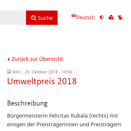
Deutsch
Ansicht
Zu
Zu
Suche
mit
den
de
hohem
Inhalte
Inh
Kontrast
in
in
umschalten
leichter
Geb
Sprach
Zurück zur Übersicht
Bild |
29. Oktober 2018 - 10:00
Umweltpreis 2018
Beschreibung
Bürgermeisterin Felicitas Kubala (rechts) mit
einigen der Preisträgerinnen und Preisträgern