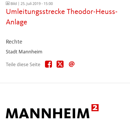
Bild |
25. Juli 2019 - 15:00
Umleitungsstrecke Theodor-Heuss-
Anlage
Rechte
Stadt Mannheim
Teile
Teile
Teile
Teile diese Seite
diese
diese
diese
Seite
Seite
Seite
auf
auf
per
Facebook
X
E-
Mail