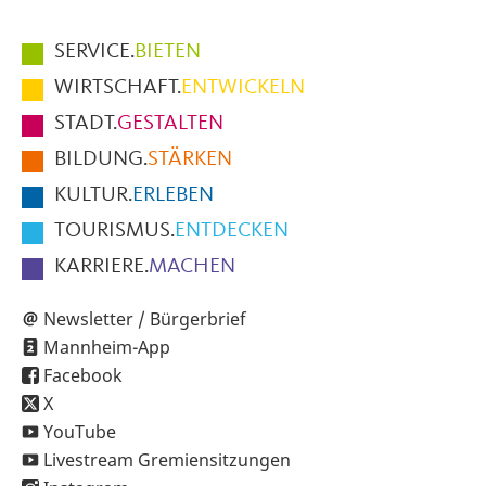
Hauptmenüpunkte
SERVICE.
BIETEN
im
WIRTSCHAFT.
ENTWICKELN
Fußbereich
STADT.
GESTALTEN
der
BILDUNG.
STÄRKEN
Seite
KULTUR.
ERLEBEN
TOURISMUS.
ENTDECKEN
KARRIERE.
MACHEN
Newsletter / Bürgerbrief
Mannheim-App
Facebook
X
YouTube
Livestream Gremiensitzungen