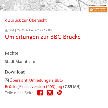
Zurück zur Übersicht
Bild |
29. Oktober 2019 - 17:00
Umleitungen zur BBC-Brücke
Rechte
Stadt Mannheim
Download
Übersicht_Umleitungen_BBC-
Brücke_Presseversion (003).jpg
(7.89 MB)
Teile
Teile
Teile
Teile diese Seite
diese
diese
diese
Seite
Seite
Seite
auf
auf
per
Facebook
X
E-