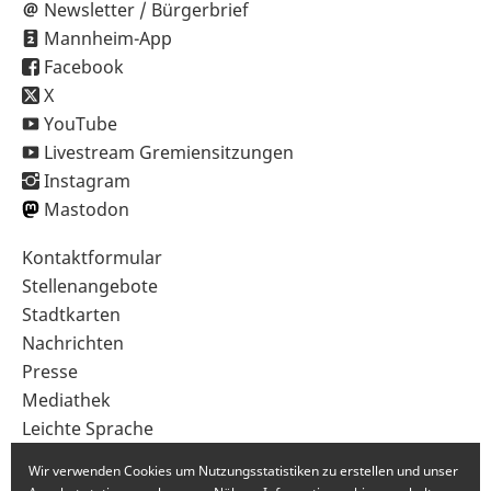
Newsletter / Bürgerbrief
Mannheim-App
Facebook
X
YouTube
Livestream Gremiensitzungen
Instagram
Mastodon
Sekundärnavigation
Kontaktformular
im
Stellenangebote
Fußbereich
Stadtkarten
Nachrichten
Presse
Mediathek
Leichte Sprache
Gebärdensprache
Wir verwenden Cookies um Nutzungsstatistiken zu erstellen und unser