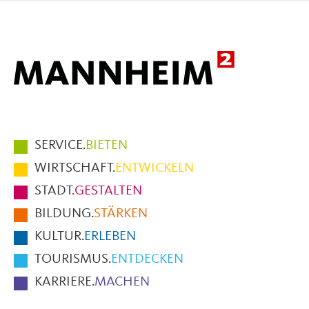
Mail
Hauptmenüpunkte
SERVICE.
BIETEN
im
WIRTSCHAFT.
ENTWICKELN
Fußbereich
STADT.
GESTALTEN
der
BILDUNG.
STÄRKEN
Seite
KULTUR.
ERLEBEN
TOURISMUS.
ENTDECKEN
KARRIERE.
MACHEN