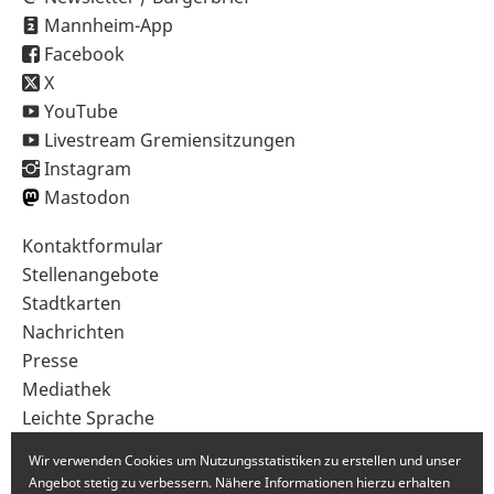
Mannheim-App
Facebook
X
YouTube
Livestream Gremiensitzungen
Instagram
Mastodon
Sekundärnavigation
Kontaktformular
im
Stellenangebote
Fußbereich
Stadtkarten
Nachrichten
Presse
Mediathek
Leichte Sprache
Gebärdensprache
Wir verwenden Cookies um Nutzungsstatistiken zu erstellen und unser
Angebot stetig zu verbessern. Nähere Informationen hierzu erhalten