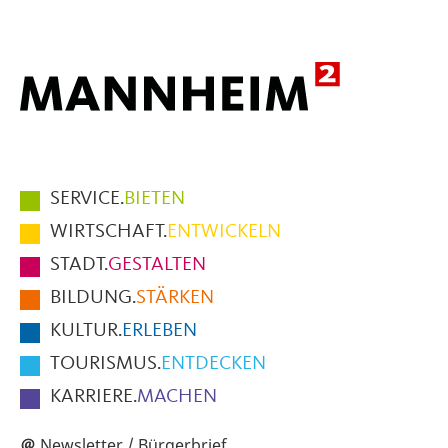
Hauptmenüpunkte
SERVICE.
BIETEN
im
WIRTSCHAFT.
ENTWICKELN
Fußbereich
STADT.
GESTALTEN
der
BILDUNG.
STÄRKEN
Seite
KULTUR.
ERLEBEN
TOURISMUS.
ENTDECKEN
KARRIERE.
MACHEN
Newsletter / Bürgerbrief