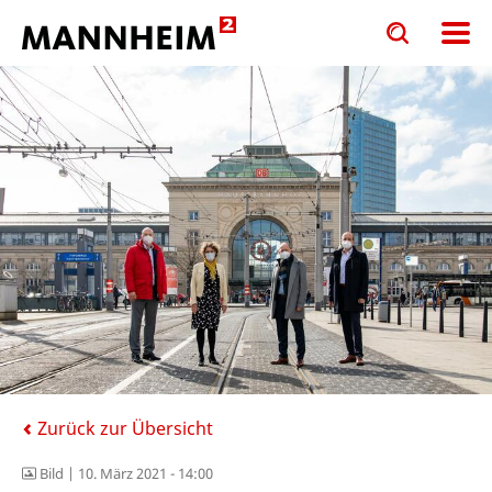
Toggle
Toggle
search
search
input
input
form
Zurück zur Übersicht
Bild |
10. März 2021 - 14:00