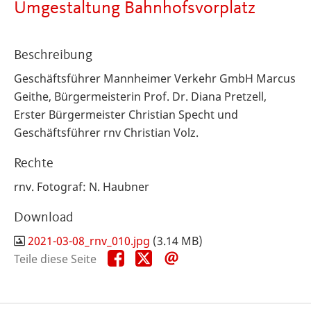
Umgestaltung Bahnhofsvorplatz
Beschreibung
Geschäftsführer Mannheimer Verkehr GmbH Marcus
Geithe, Bürgermeisterin Prof. Dr. Diana Pretzell,
Erster Bürgermeister Christian Specht und
Geschäftsführer rnv Christian Volz.
Rechte
rnv. Fotograf: N. Haubner
Download
2021-03-08_rnv_010.jpg
(3.14 MB)
Teile
Teile
Teile
Teile diese Seite
diese
diese
diese
Seite
Seite
Seite
auf
auf
per
Facebook
X
E-
Mail