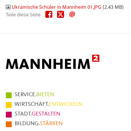
Ukrainische Schüler in Mannheim 01.JPG
(2.43 MB)
Teile
Teile
Teile
Teile diese Seite
diese
diese
diese
Seite
Seite
Seite
auf
auf
per
Facebook
X
E-
Mail
Hauptmenüpunkte
SERVICE.
BIETEN
im
WIRTSCHAFT.
ENTWICKELN
Fußbereich
STADT.
GESTALTEN
der
BILDUNG.
STÄRKEN
Seite