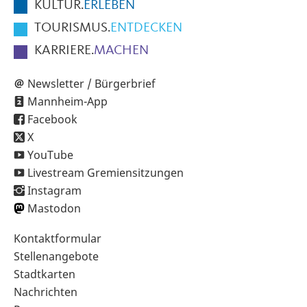
KULTUR.
ERLEBEN
TOURISMUS.
ENTDECKEN
KARRIERE.
MACHEN
Newsletter / Bürgerbrief
Mannheim-App
Facebook
X
YouTube
Livestream Gremiensitzungen
Instagram
Mastodon
Sekundärnavigation
Kontaktformular
im
Stellenangebote
Fußbereich
Stadtkarten
Nachrichten