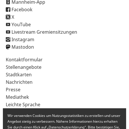
Mannheim-App
Facebook
X
YouTube
Livestream Gremiensitzungen
Instagram
Mastodon
Sekundärnavigation
Kontaktformular
im
Stellenangebote
Fußbereich
Stadtkarten
Nachrichten
Presse
Mediathek
Leichte Sprache
Gebärdensprache
Wir verwenden Cookies um Nutzungsstatistiken zu erstellen und unser
Angebot stetig zu verbessern. Nähere Informationen hierzu erhalten
Sie durch einen Klick auf „Datenschutzerklärung“. Bitte bestätigen Sie,