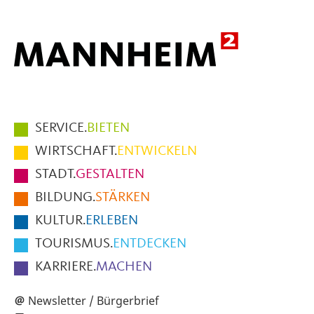
Hauptmenüpunkte
SERVICE.
BIETEN
im
WIRTSCHAFT.
ENTWICKELN
Fußbereich
STADT.
GESTALTEN
der
BILDUNG.
STÄRKEN
Seite
KULTUR.
ERLEBEN
TOURISMUS.
ENTDECKEN
KARRIERE.
MACHEN
Newsletter / Bürgerbrief