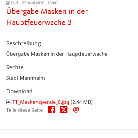
Bild |
22. Mai 2020 - 13:00
Übergabe Masken in der
Hauptfeuerwache 3
Beschreibung
Übergabe Masken in der Hauptfeuerwache
Rechte
Stadt Mannheim
Download
TT_Maskenspende_8.jpg
(2.44 MB)
Teile
Teile
Teile
Teile diese Seite
diese
diese
diese
Seite
Seite
Seite
auf
auf
per
Facebook
X
E-
Mail