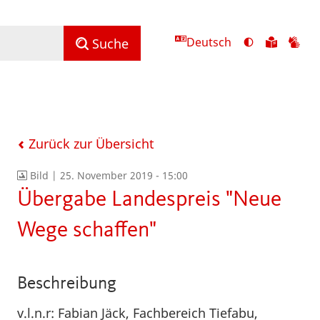
Deutsch
Ansicht
Zu
Zu
Suche
mit
den
de
hohem
Inhalte
Inh
Kontrast
in
in
umschalten
leichter
Geb
Sprach
Zurück zur Übersicht
Bild |
25. November 2019 - 15:00
Übergabe Landespreis "Neue
Wege schaffen"
Beschreibung
v.l.n.r: Fabian Jäck, Fachbereich Tiefabu,