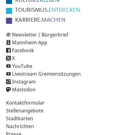
KULTUR.
ERLEBEN
TOURISMUS.
ENTDECKEN
KARRIERE.
MACHEN
Newsletter / Bürgerbrief
Mannheim-App
Facebook
X
YouTube
Livestream Gremiensitzungen
Instagram
Mastodon
Sekundärnavigation
Kontaktformular
im
Stellenangebote
Fußbereich
Stadtkarten
Nachrichten
Presse