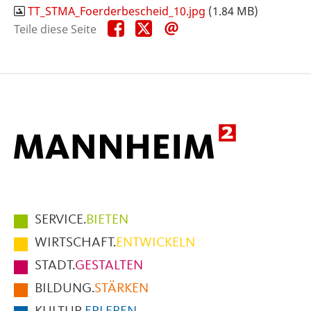
TT_STMA_Foerderbescheid_10.jpg
(1.84 MB)
Teile
Teile
Teile
Teile diese Seite
diese
diese
diese
Seite
Seite
Seite
auf
auf
per
Facebook
X
E-
Mail
Hauptmenüpunkte
SERVICE.
BIETEN
im
WIRTSCHAFT.
ENTWICKELN
Fußbereich
STADT.
GESTALTEN
der
BILDUNG.
STÄRKEN
Seite