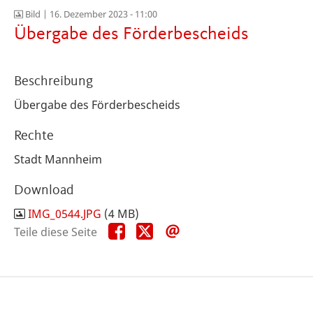
Bild |
16. Dezember 2023 - 11:00
Übergabe des Förderbescheids
Beschreibung
Übergabe des Förderbescheids
Rechte
Stadt Mannheim
Download
IMG_0544.JPG
(4 MB)
Teile
Teile
Teile
Teile diese Seite
diese
diese
diese
Seite
Seite
Seite
auf
auf
per
Facebook
X
E-
Mail