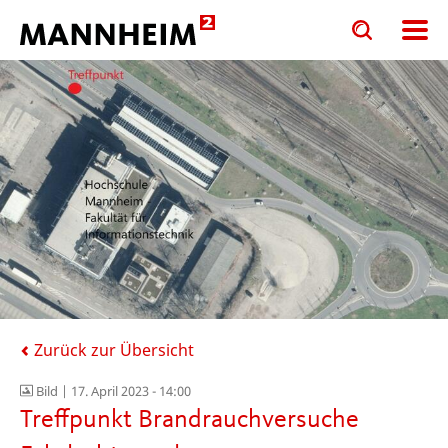
Toggle
Toggle
search
search
input
input
form
Zurück zur Übersicht
Bild |
17. April 2023 - 14:00
Treffpunkt Brandrauchversuche