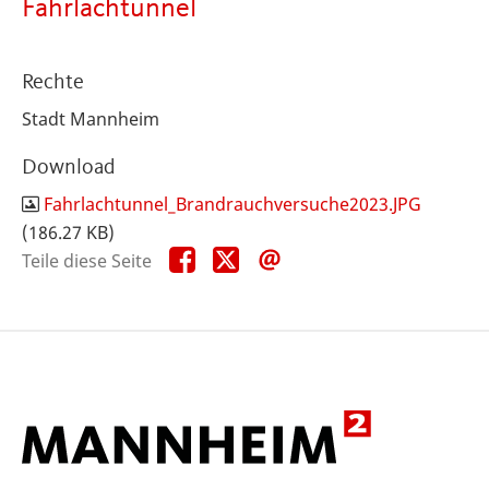
Fahrlachtunnel
Rechte
Stadt Mannheim
Download
Fahrlachtunnel_Brandrauchversuche2023.JPG
(186.27 KB)
Teile
Teile
Teile
Teile diese Seite
diese
diese
diese
Seite
Seite
Seite
auf
auf
per
Facebook
X
E-
Mail