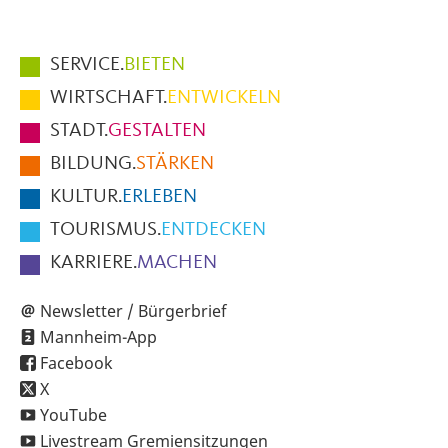
Hauptmenüpunkte
SERVICE.
BIETEN
im
WIRTSCHAFT.
ENTWICKELN
Fußbereich
STADT.
GESTALTEN
der
BILDUNG.
STÄRKEN
Seite
KULTUR.
ERLEBEN
TOURISMUS.
ENTDECKEN
KARRIERE.
MACHEN
Newsletter / Bürgerbrief
Mannheim-App
Facebook
X
YouTube
Livestream Gremiensitzungen