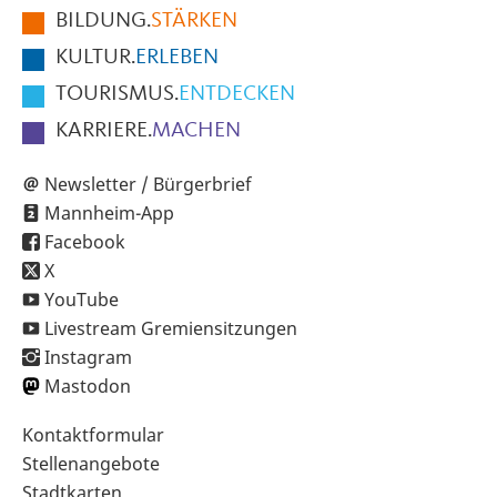
BILDUNG.
STÄRKEN
Seite
KULTUR.
ERLEBEN
TOURISMUS.
ENTDECKEN
KARRIERE.
MACHEN
Newsletter / Bürgerbrief
Mannheim-App
Facebook
X
YouTube
Livestream Gremiensitzungen
Instagram
Mastodon
Sekundärnavigation
Kontaktformular
im
Stellenangebote
Fußbereich
Stadtkarten