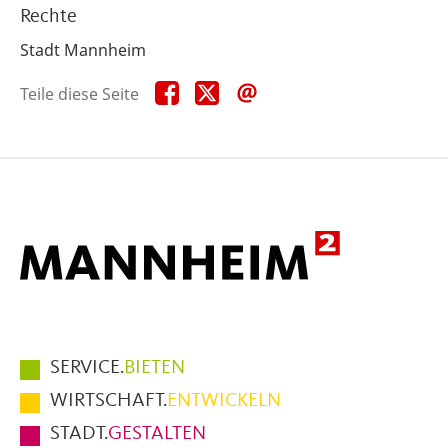
Rechte
Stadt Mannheim
Teile
Teile
Teile
Teile diese Seite
diese
diese
diese
Seite
Seite
Seite
auf
auf
per
Facebook
X
E-
Mail
Hauptmenüpunkte
SERVICE.
BIETEN
im
WIRTSCHAFT.
ENTWICKELN
Fußbereich
STADT.
GESTALTEN
der