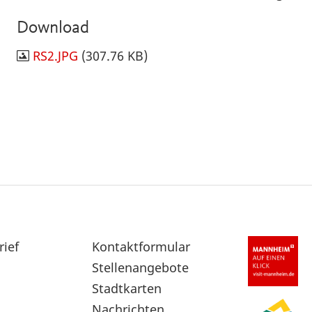
Download
RS2.JPG
(307.76 KB)
rief
Sekundärnavigation
Kontaktformular
im
Stellenangebote
Fußbereich
Stadtkarten
Nachrichten