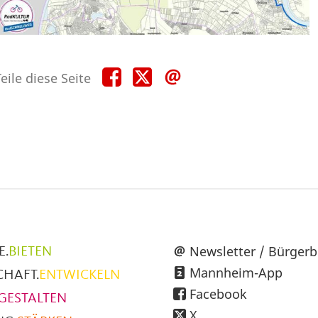
Teile
Teile
Teile
eile diese Seite
diese
diese
diese
Seite
Seite
Seite
auf
auf
per
Facebook
X
E-
Mail
üpunkte
Newsletter / Bürgerb
E.
BIETEN
Mannheim-App
CHAFT.
ENTWICKELN
h
Facebook
GESTALTEN
X