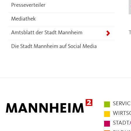
Presseverteiler
Mediathek
T
Amtsblatt der Stadt Mannheim
Die Stadt Mannheim auf Social Media
Hauptmen
SERVIC
im
WIRTS
Fußbereic
STADT.
der