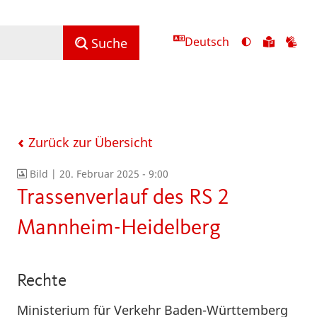
Deutsch
Ansicht
Zu
Zu
Suche
mit
den
de
hohem
Inhalte
Inh
Kontrast
in
in
umschalten
leichter
Geb
Sprach
Zurück zur Übersicht
Bild |
20. Februar 2025 - 9:00
Trassenverlauf des RS 2
Mannheim-Heidelberg
Rechte
Ministerium für Verkehr Baden-Württemberg