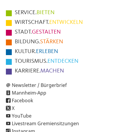
Hauptmenüpunkte
SERVICE.
BIETEN
im
WIRTSCHAFT.
ENTWICKELN
Fußbereich
STADT.
GESTALTEN
der
BILDUNG.
STÄRKEN
Seite
KULTUR.
ERLEBEN
TOURISMUS.
ENTDECKEN
KARRIERE.
MACHEN
Newsletter / Bürgerbrief
Mannheim-App
Facebook
X
YouTube
Livestream Gremiensitzungen
Instagram