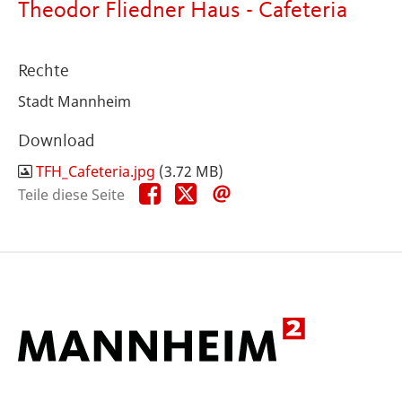
Theodor Fliedner Haus - Cafeteria
Rechte
Stadt Mannheim
Download
TFH_Cafeteria.jpg
(3.72 MB)
Teile
Teile
Teile
Teile diese Seite
diese
diese
diese
Seite
Seite
Seite
auf
auf
per
Facebook
X
E-
Mail