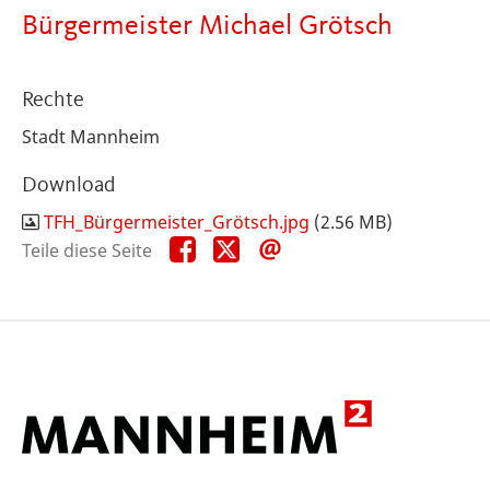
Bürgermeister Michael Grötsch
Rechte
Stadt Mannheim
Download
TFH_Bürgermeister_Grötsch.jpg
(2.56 MB)
Teile
Teile
Teile
Teile diese Seite
diese
diese
diese
Seite
Seite
Seite
auf
auf
per
Facebook
X
E-
Mail