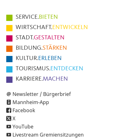
Hauptmenüpunkte
SERVICE.
BIETEN
im
WIRTSCHAFT.
ENTWICKELN
Fußbereich
STADT.
GESTALTEN
der
BILDUNG.
STÄRKEN
Seite
KULTUR.
ERLEBEN
TOURISMUS.
ENTDECKEN
KARRIERE.
MACHEN
Newsletter / Bürgerbrief
Mannheim-App
Facebook
X
YouTube
Livestream Gremiensitzungen