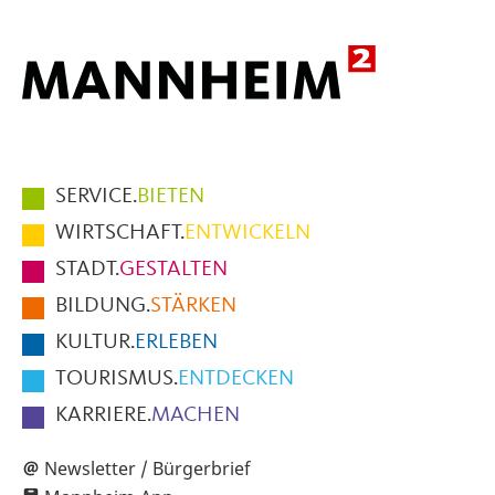
Hauptmenüpunkte
SERVICE.
BIETEN
im
WIRTSCHAFT.
ENTWICKELN
Fußbereich
STADT.
GESTALTEN
der
BILDUNG.
STÄRKEN
Seite
KULTUR.
ERLEBEN
TOURISMUS.
ENTDECKEN
KARRIERE.
MACHEN
Newsletter / Bürgerbrief