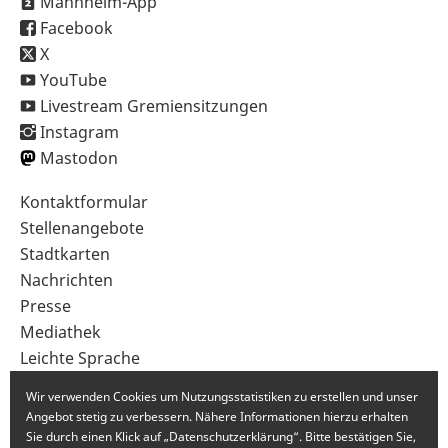
Mannheim-App
Facebook
X
YouTube
Livestream Gremiensitzungen
Instagram
Mastodon
Sekundärnavigation
Kontaktformular
im
Stellenangebote
Fußbereich
Stadtkarten
Nachrichten
Presse
Mediathek
Leichte Sprache
Gebärdensprache
Wir verwenden Cookies um Nutzungsstatistiken zu erstellen und unser
Angebot stetig zu verbessern. Nähere Informationen hierzu erhalten
Sie durch einen Klick auf „Datenschutzerklärung“. Bitte bestätigen Sie,