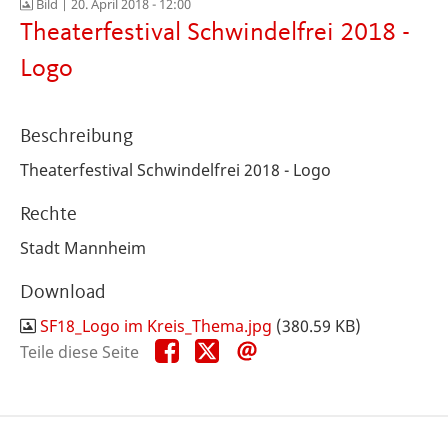
Bild |
20. April 2018 - 12:00
Theaterfestival Schwindelfrei 2018 -
Logo
Beschreibung
Theaterfestival Schwindelfrei 2018 - Logo
Rechte
Stadt Mannheim
Download
SF18_Logo im Kreis_Thema.jpg
(380.59 KB)
Teile
Teile
Teile
Teile diese Seite
diese
diese
diese
Seite
Seite
Seite
auf
auf
per
Facebook
X
E-
Mail