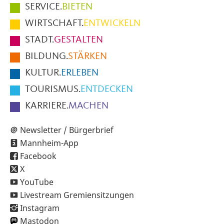
Hauptmenüpunkte
SERVICE.
BIETEN
im
WIRTSCHAFT.
ENTWICKELN
Fußbereich
STADT.
GESTALTEN
der
BILDUNG.
STÄRKEN
Seite
KULTUR.
ERLEBEN
TOURISMUS.
ENTDECKEN
KARRIERE.
MACHEN
Newsletter / Bürgerbrief
Mannheim-App
Facebook
X
YouTube
Livestream Gremiensitzungen
Instagram
Mastodon