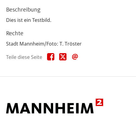
Beschreibung
Dies ist ein Testbild.
Rechte
Stadt Mannheim/Foto: T. Tröster
Teile
Teile
Teile
Teile diese Seite
diese
diese
diese
Seite
Seite
Seite
auf
auf
per
Facebook
X
E-
Mail