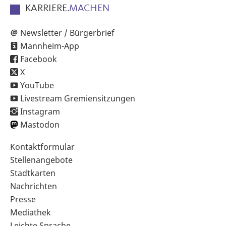
KARRIERE.
MACHEN
Newsletter / Bürgerbrief
Mannheim-App
Facebook
X
YouTube
Livestream Gremiensitzungen
Instagram
Mastodon
Sekundärnavigation
Kontaktformular
im
Stellenangebote
Fußbereich
Stadtkarten
Nachrichten
Presse
Mediathek
Leichte Sprache