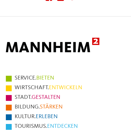
diese
diese
diese
Seite
Seite
Seite
auf
auf
per
Facebook
X
E-
Mail
Hauptmenüpunkte
SERVICE.
BIETEN
im
WIRTSCHAFT.
ENTWICKELN
Fußbereich
STADT.
GESTALTEN
der
BILDUNG.
STÄRKEN
Seite
KULTUR.
ERLEBEN
TOURISMUS.
ENTDECKEN