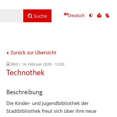
Deutsch
Ansicht
Zu
Zu
Suche
mit
den
de
hohem
Inhalte
Inh
Kontrast
in
in
umschalten
leichter
Geb
Sprach
Zurück zur Übersicht
Bild |
14. Februar 2020 - 12:00
Technothek
Beschreibung
Die Kinder- und Jugendbibliothek der
Stadtbibliothek freut sich über ihre neue