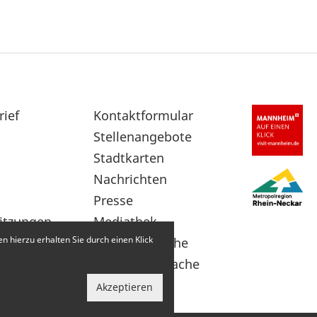
rief
Sekundärnavigation
Kontaktformular
im
Stellenangebote
Fußbereich
Stadtkarten
Nachrichten
Presse
itzungen
Mediathek
 hierzu erhalten Sie durch einen Klick
Leichte Sprache
Gebärdensprache
Akzeptieren