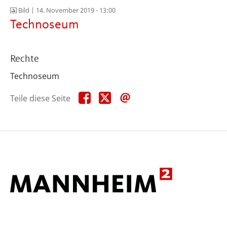
Bild |
14. November 2019 - 13:00
Technoseum
Rechte
Technoseum
Teile
Teile
Teile
Teile diese Seite
diese
diese
diese
Seite
Seite
Seite
auf
auf
per
Facebook
X
E-
Mail