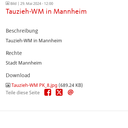
Bild |
29. Mai 2024 - 12:00
Tauzieh-WM in Mannheim
Beschreibung
Tauzieh-WM in Mannheim
Rechte
Stadt Mannheim
Download
Tauzieh-WM PK_8.jpg
(689.24 KB)
Teile
Teile
Teile
Teile diese Seite
diese
diese
diese
Seite
Seite
Seite
auf
auf
per
Facebook
X
E-
Mail