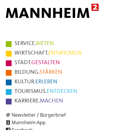
Hauptmenüpunkte
SERVICE.
BIETEN
im
WIRTSCHAFT.
ENTWICKELN
Fußbereich
STADT.
GESTALTEN
der
BILDUNG.
STÄRKEN
Seite
KULTUR.
ERLEBEN
TOURISMUS.
ENTDECKEN
KARRIERE.
MACHEN
Newsletter / Bürgerbrief
Mannheim-App
Facebook