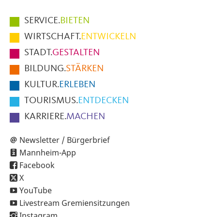
Hauptmenüpunkte
SERVICE.
BIETEN
im
WIRTSCHAFT.
ENTWICKELN
Fußbereich
STADT.
GESTALTEN
der
BILDUNG.
STÄRKEN
Seite
KULTUR.
ERLEBEN
TOURISMUS.
ENTDECKEN
KARRIERE.
MACHEN
Newsletter / Bürgerbrief
Mannheim-App
Facebook
X
YouTube
Livestream Gremiensitzungen
Instagram