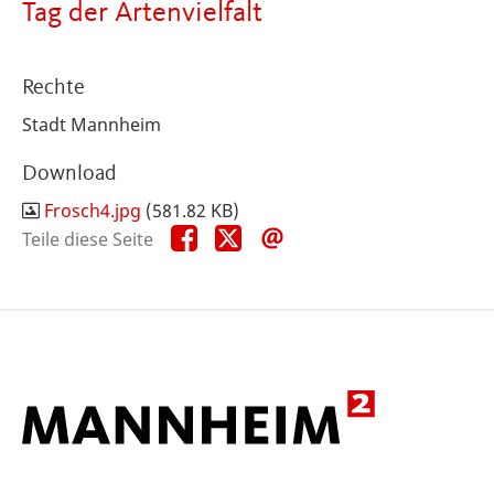
Tag der Artenvielfalt
Rechte
Stadt Mannheim
Download
Frosch4.jpg
(581.82 KB)
Teile
Teile
Teile
Teile diese Seite
diese
diese
diese
Seite
Seite
Seite
auf
auf
per
Facebook
X
E-
Mail