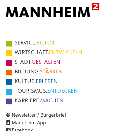
Hauptmenüpunkte
SERVICE.
BIETEN
im
WIRTSCHAFT.
ENTWICKELN
Fußbereich
STADT.
GESTALTEN
der
BILDUNG.
STÄRKEN
Seite
KULTUR.
ERLEBEN
TOURISMUS.
ENTDECKEN
KARRIERE.
MACHEN
Newsletter / Bürgerbrief
Mannheim-App
Facebook