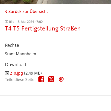
Zurück zur Übersicht
Bild |
8. Mai 2024 - 7:00
T4 T5 Fertigstellung Straßen
Rechte
Stadt Mannheim
Download
2_0.jpg
(2.49 MB)
Teile
Teile
Teile
Teile diese Seite
diese
diese
diese
Seite
Seite
Seite
auf
auf
per
Facebook
X
E-
Mail