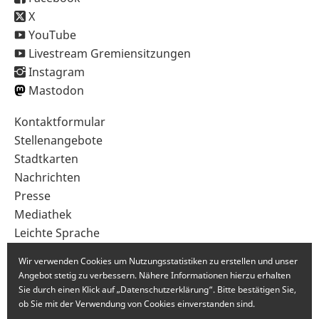
X
YouTube
Livestream Gremiensitzungen
Instagram
Mastodon
Sekundärnavigation
Kontaktformular
im
Stellenangebote
Fußbereich
Stadtkarten
Nachrichten
Presse
Mediathek
Leichte Sprache
Gebärdensprache
Wir verwenden Cookies um Nutzungsstatistiken zu erstellen und unser
Angebot stetig zu verbessern. Nähere Informationen hierzu erhalten
Sie durch einen Klick auf „Datenschutzerklärung“. Bitte bestätigen Sie,
ob Sie mit der Verwendung von Cookies einverstanden sind.