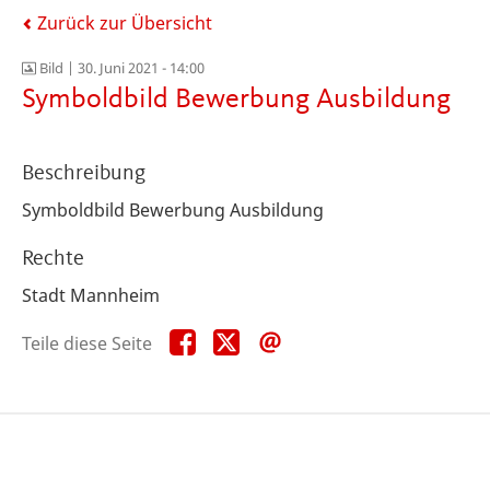
Zurück zur Übersicht
Bild |
30. Juni 2021 - 14:00
Symboldbild Bewerbung Ausbildung
Beschreibung
Symboldbild Bewerbung Ausbildung
Rechte
Stadt Mannheim
Teile
Teile
Teile
Teile diese Seite
diese
diese
diese
Seite
Seite
Seite
auf
auf
per
Facebook
X
E-
Mail