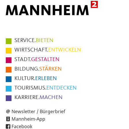
Hauptmenüpunkte
SERVICE.
BIETEN
im
WIRTSCHAFT.
ENTWICKELN
Fußbereich
STADT.
GESTALTEN
der
BILDUNG.
STÄRKEN
Seite
KULTUR.
ERLEBEN
TOURISMUS.
ENTDECKEN
KARRIERE.
MACHEN
Newsletter / Bürgerbrief
Mannheim-App
Facebook