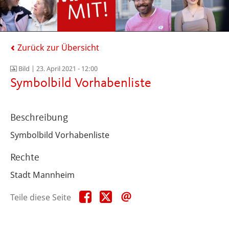
Zurück zur Übersicht
Bild |
23. April 2021 - 12:00
Symbolbild Vorhabenliste
Beschreibung
Symbolbild Vorhabenliste
Rechte
Stadt Mannheim
Teile
Teile
Teile
Teile diese Seite
diese
diese
diese
Seite
Seite
Seite
auf
auf
per
Facebook
X
E-