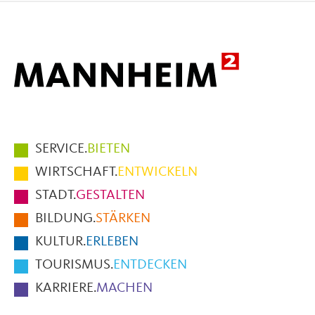
Mail
Hauptmenüpunkte
SERVICE.
BIETEN
im
WIRTSCHAFT.
ENTWICKELN
Fußbereich
STADT.
GESTALTEN
der
BILDUNG.
STÄRKEN
Seite
KULTUR.
ERLEBEN
TOURISMUS.
ENTDECKEN
KARRIERE.
MACHEN