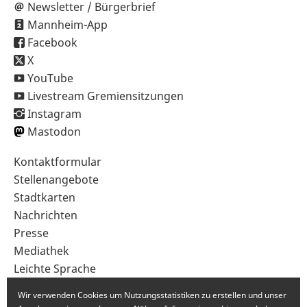
Newsletter / Bürgerbrief
Mannheim-App
Facebook
X
YouTube
Livestream Gremiensitzungen
Instagram
Mastodon
Sekundärnavigation
Kontaktformular
im
Stellenangebote
Fußbereich
Stadtkarten
Nachrichten
Presse
Mediathek
Leichte Sprache
Gebärdensprache
Wir verwenden Cookies um Nutzungsstatistiken zu erstellen und unser