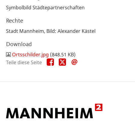
Symbolbild Städtepartnerschaften
Rechte
Stadt Mannheim, Bild: Alexander Kästel
Download
Ortsschilder.jpg
(848.51 KB)
Teile
Teile
Teile
Teile diese Seite
diese
diese
diese
Seite
Seite
Seite
auf
auf
per
Facebook
X
E-
Mail