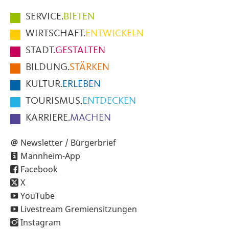
Hauptmenüpunkte
SERVICE.
BIETEN
im
WIRTSCHAFT.
ENTWICKELN
Fußbereich
STADT.
GESTALTEN
der
BILDUNG.
STÄRKEN
Seite
KULTUR.
ERLEBEN
TOURISMUS.
ENTDECKEN
KARRIERE.
MACHEN
Newsletter / Bürgerbrief
Mannheim-App
Facebook
X
YouTube
Livestream Gremiensitzungen
Instagram