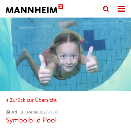
Toggle
Toggle
search
search
input
input
form
Zurück zur Übersicht
Bild |
9. Februar 2023 - 9:00
Symbolbild Pool