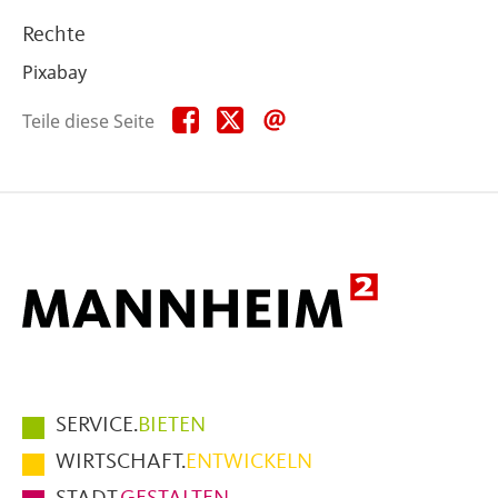
Rechte
Pixabay
Teile
Teile
Teile
Teile diese Seite
diese
diese
diese
Seite
Seite
Seite
auf
auf
per
Facebook
X
E-
Mail
Hauptmenüpunkte
SERVICE.
BIETEN
im
WIRTSCHAFT.
ENTWICKELN
Fußbereich