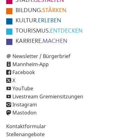
STADT.
GESTALTEN
der
BILDUNG.
STÄRKEN
Seite
KULTUR.
ERLEBEN
TOURISMUS.
ENTDECKEN
KARRIERE.
MACHEN
Newsletter / Bürgerbrief
Mannheim-App
Facebook
X
YouTube
Livestream Gremiensitzungen
Instagram
Mastodon
Sekundärnavigation
Kontaktformular
im
Stellenangebote