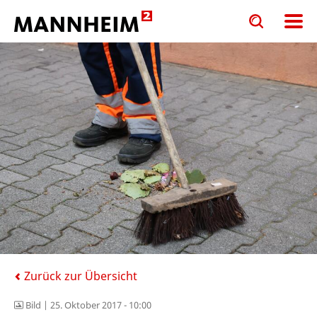
Toggle
Toggle
search
search
input
input
form
Zurück zur Übersicht
Bild |
25. Oktober 2017 - 10:00