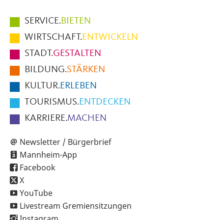
Hauptmenüpunkte
SERVICE.
BIETEN
im
WIRTSCHAFT.
ENTWICKELN
Fußbereich
STADT.
GESTALTEN
der
BILDUNG.
STÄRKEN
Seite
KULTUR.
ERLEBEN
TOURISMUS.
ENTDECKEN
KARRIERE.
MACHEN
Newsletter / Bürgerbrief
Mannheim-App
Facebook
X
YouTube
Livestream Gremiensitzungen
Instagram