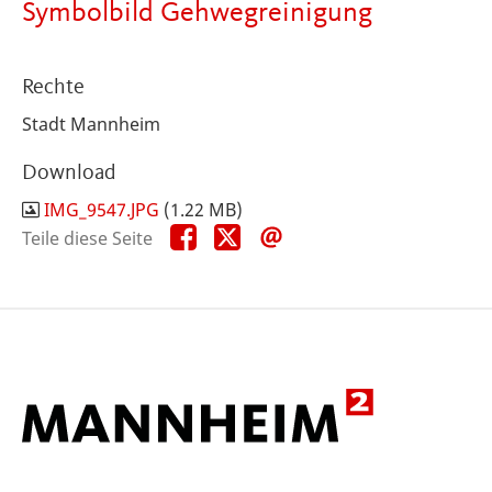
Symbolbild Gehwegreinigung
Rechte
Stadt Mannheim
Download
IMG_9547.JPG
(1.22 MB)
Teile
Teile
Teile
Teile diese Seite
diese
diese
diese
Seite
Seite
Seite
auf
auf
per
Facebook
X
E-
Mail