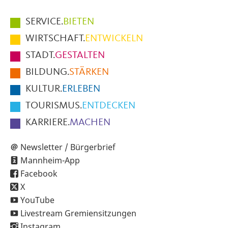
Hauptmenüpunkte
SERVICE.
BIETEN
im
WIRTSCHAFT.
ENTWICKELN
Fußbereich
STADT.
GESTALTEN
der
BILDUNG.
STÄRKEN
Seite
KULTUR.
ERLEBEN
TOURISMUS.
ENTDECKEN
KARRIERE.
MACHEN
Newsletter / Bürgerbrief
Mannheim-App
Facebook
X
YouTube
Livestream Gremiensitzungen
Instagram