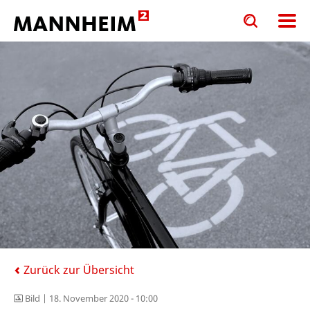
Toggle
Toggle
search
search
input
input
form
Zurück zur Übersicht
Bild |
18. November 2020 - 10:00