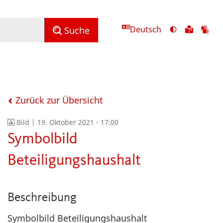
Deutsch
Ansicht
Zu
Zu
Suche
mit
den
de
hohem
Inhalte
Inh
Kontrast
in
in
umschalten
leichter
Geb
Sprach
Zurück zur Übersicht
Bild |
19. Oktober 2021 - 17:00
Symbolbild
Beteiligungshaushalt
Beschreibung
Symbolbild Beteiligungshaushalt