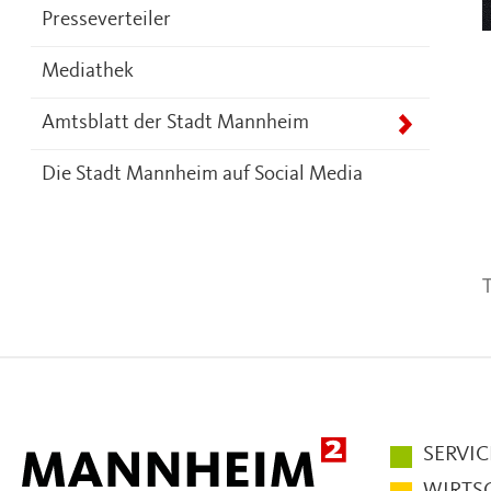
Presseverteiler
Mediathek
Amtsblatt der Stadt Mannheim
Die Stadt Mannheim auf Social Media
T
Hauptmen
SERVIC
im
WIRTS