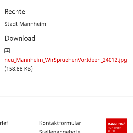
Rechte
Stadt Mannheim
Download
neu_Mannheim_WirSpruehenVorIdeen_24012.jpg
(158.88 KB)
rief
Sekundärnavigation
Kontaktformular
im
Stellenangebote