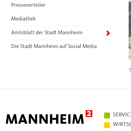
Presseverteiler
Mediathek
Amtsblatt der Stadt Mannheim
Die Stadt Mannheim auf Social Media
T
Hauptmen
SERVIC
im
WIRTS