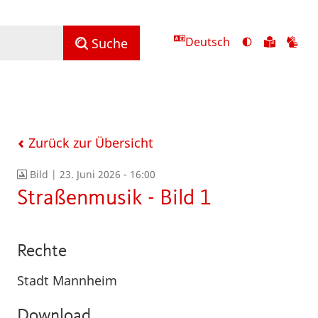
Deutsch
Ansicht
Zu
Zu
Suche
mit
den
de
hohem
Inhalte
Inh
Kontrast
in
in
umschalten
leichter
Geb
Sprach
Zurück zur Übersicht
Bild |
23. Juni 2026 - 16:00
Straßenmusik - Bild 1
Rechte
Stadt Mannheim
Download