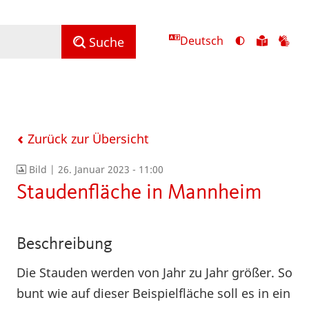
Deutsch
Ansicht
Zu
Zu
Suche
mit
den
de
hohem
Inhalte
Inh
Kontrast
in
in
umschalten
leichter
Geb
Sprach
Zurück zur Übersicht
Bild |
26. Januar 2023 - 11:00
Staudenfläche in Mannheim
Beschreibung
Die Stauden werden von Jahr zu Jahr größer. So
bunt wie auf dieser Beispielfläche soll es in ein