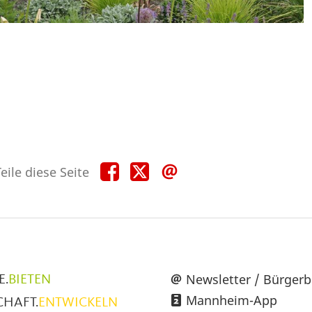
Teile
Teile
Teile
eile diese Seite
diese
diese
diese
Seite
Seite
Seite
auf
auf
per
Facebook
X
E-
Mail
üpunkte
Newsletter / Bürgerb
E.
BIETEN
Mannheim-App
CHAFT.
ENTWICKELN