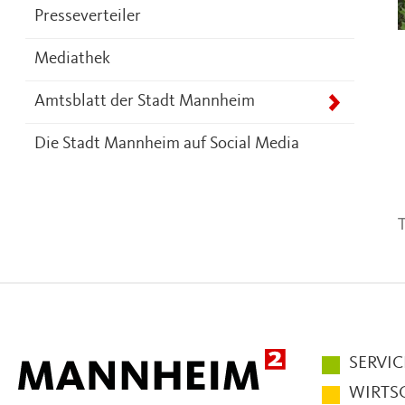
Presseverteiler
Mediathek
Amtsblatt der Stadt Mannheim
Die Stadt Mannheim auf Social Media
T
Hauptmen
SERVIC
im
WIRTS