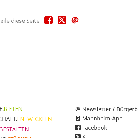
Teile
Teile
Teile
eile diese Seite
diese
diese
diese
Seite
Seite
Seite
auf
auf
per
Facebook
X
E-
Mail
üpunkte
Newsletter / Bürgerb
E.
BIETEN
Mannheim-App
CHAFT.
ENTWICKELN
h
Facebook
GESTALTEN
X