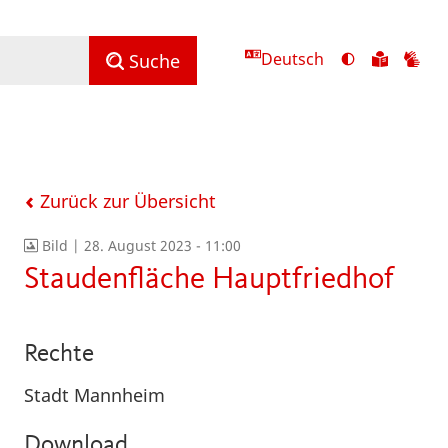
Deutsch
Ansicht
Zu
Zu
Suche
mit
den
de
hohem
Inhalte
Inh
Kontrast
in
in
umschalten
leichter
Geb
Sprach
Zurück zur Übersicht
Bild |
28. August 2023 - 11:00
Staudenfläche Hauptfriedhof
Rechte
Stadt Mannheim
Download