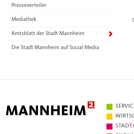
Presseverteiler
T
Mediathek
Amtsblatt der Stadt Mannheim
Die Stadt Mannheim auf Social Media
Hauptmen
SERVIC
im
WIRTS
Fußbereic
STADT.
der