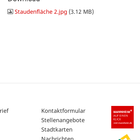
Staudenfläche 2.jpg
(3.12 MB)
rief
Sekundärnavigation
Kontaktformular
im
Stellenangebote
Fußbereich
Stadtkarten
Nachrichten