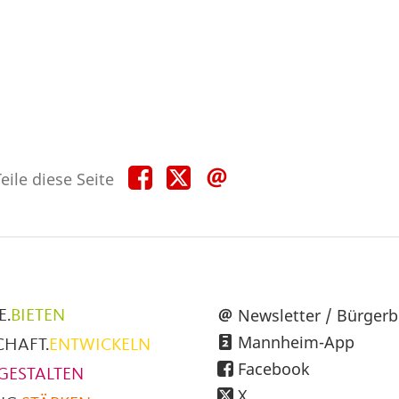
Teile
Teile
Teile
eile diese Seite
diese
diese
diese
Seite
Seite
Seite
auf
auf
per
Facebook
X
E-
Mail
üpunkte
Newsletter / Bürgerb
E.
BIETEN
Mannheim-App
CHAFT.
ENTWICKELN
h
Facebook
GESTALTEN
X