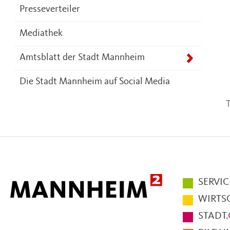
Presseverteiler
Mediathek
Amtsblatt der Stadt Mannheim
Die Stadt Mannheim auf Social Media
T
Hauptmen
SERVIC
im
WIRTS
Fußbereic
STADT.
der