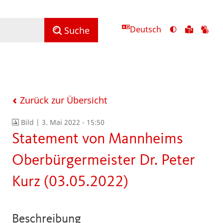
Deutsch
Ansicht
Zu
Zu
Suche
mit
den
de
hohem
Inhalte
Inh
Kontrast
in
in
umschalten
leichter
Geb
Sprach
Zurück zur Übersicht
Bild |
3. Mai 2022 - 15:50
Statement von Mannheims
Oberbürgermeister Dr. Peter
Kurz (03.05.2022)
Beschreibung