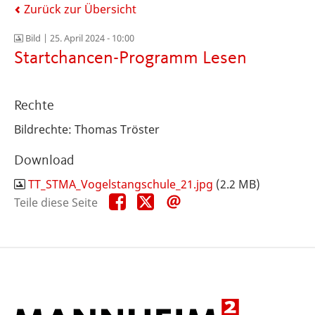
Zurück zur Übersicht
Bild |
25. April 2024 - 10:00
Startchancen-Programm Lesen
Rechte
Bildrechte: Thomas Tröster
Download
TT_STMA_Vogelstangschule_21.jpg
(2.2 MB)
Teile
Teile
Teile
Teile diese Seite
diese
diese
diese
Seite
Seite
Seite
auf
auf
per
Facebook
X
E-
Mail