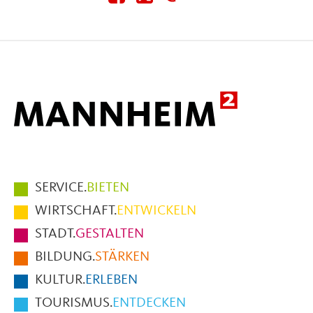
diese
diese
diese
Seite
Seite
Seite
auf
auf
per
Facebook
X
E-
Mail
Hauptmenüpunkte
SERVICE.
BIETEN
im
WIRTSCHAFT.
ENTWICKELN
Fußbereich
STADT.
GESTALTEN
der
BILDUNG.
STÄRKEN
Seite
KULTUR.
ERLEBEN
TOURISMUS.
ENTDECKEN