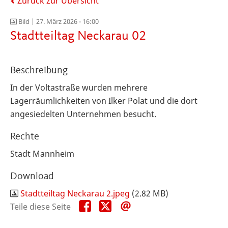
Zurück zur Übersicht
Bild |
27. März 2026 - 16:00
Stadtteiltag Neckarau 02
Beschreibung
In der Voltastraße wurden mehrere
Lagerräumlichkeiten von Ilker Polat und die dort
angesiedelten Unternehmen besucht.
Rechte
Stadt Mannheim
Download
Stadtteiltag Neckarau 2.jpeg
(2.82 MB)
Teile
Teile
Teile
Teile diese Seite
diese
diese
diese
Seite
Seite
Seite