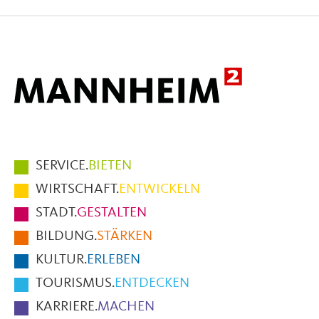
auf
auf
per
Facebook
X
E-
Mail
Hauptmenüpunkte
SERVICE.
BIETEN
im
WIRTSCHAFT.
ENTWICKELN
Fußbereich
STADT.
GESTALTEN
der
BILDUNG.
STÄRKEN
Seite
KULTUR.
ERLEBEN
TOURISMUS.
ENTDECKEN
KARRIERE.
MACHEN