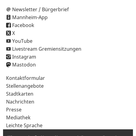
Newsletter / Bürgerbrief
Mannheim-App
Facebook
X
YouTube
Livestream Gremiensitzungen
Instagram
Mastodon
Sekundärnavigation
Kontaktformular
im
Stellenangebote
Fußbereich
Stadtkarten
Nachrichten
Presse
Mediathek
Leichte Sprache
Gebärdensprache