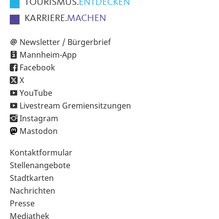
TOURISMUS.
ENTDECKEN
KARRIERE.
MACHEN
Newsletter / Bürgerbrief
Mannheim-App
Facebook
X
YouTube
Livestream Gremiensitzungen
Instagram
Mastodon
Sekundärnavigation
Kontaktformular
im
Stellenangebote
Fußbereich
Stadtkarten
Nachrichten
Presse
Mediathek