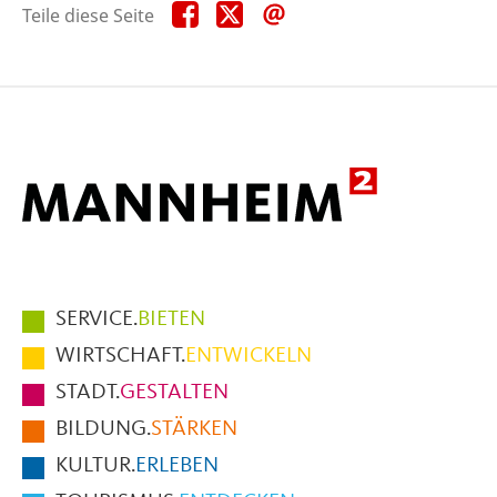
Teile
Teile
Teile
Teile diese Seite
diese
diese
diese
Seite
Seite
Seite
auf
auf
per
Facebook
X
E-
Mail
Hauptmenüpunkte
SERVICE.
BIETEN
im
WIRTSCHAFT.
ENTWICKELN
Fußbereich
STADT.
GESTALTEN
der
BILDUNG.
STÄRKEN
Seite
KULTUR.
ERLEBEN