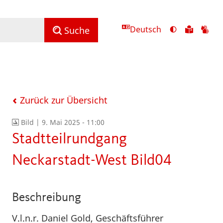
Deutsch
Ansicht
Zu
Zu
Suche
mit
den
de
hohem
Inhalte
Inh
Kontrast
in
in
umschalten
leichter
Geb
Sprach
Zurück zur Übersicht
Bild |
9. Mai 2025 - 11:00
Stadtteilrundgang
Neckarstadt-West Bild04
Beschreibung
V.l.n.r. Daniel Gold, Geschäftsführer