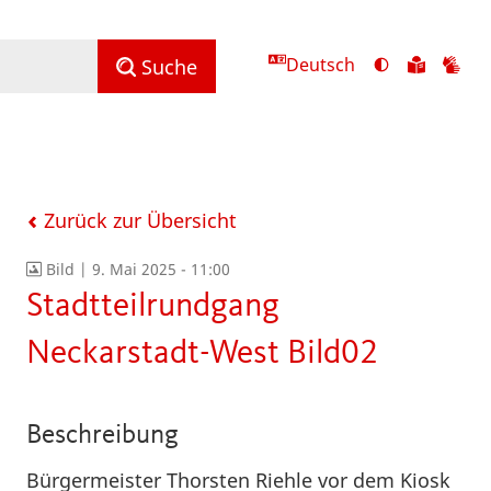
Deutsch
Ansicht
Zu
Zu
Suche
mit
den
de
hohem
Inhalte
Inh
Kontrast
in
in
umschalten
leichter
Geb
Sprach
Zurück zur Übersicht
Bild |
9. Mai 2025 - 11:00
Stadtteilrundgang
Neckarstadt-West Bild02
Beschreibung
Bürgermeister Thorsten Riehle vor dem Kiosk