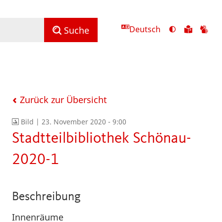
Deutsch
Ansicht
Zu
Zu
Suche
mit
den
de
hohem
Inhalte
Inh
Kontrast
in
in
umschalten
leichter
Geb
Sprach
Zurück zur Übersicht
Bild |
23. November 2020 - 9:00
Stadtteilbibliothek Schönau-
2020-1
Beschreibung
Innenräume