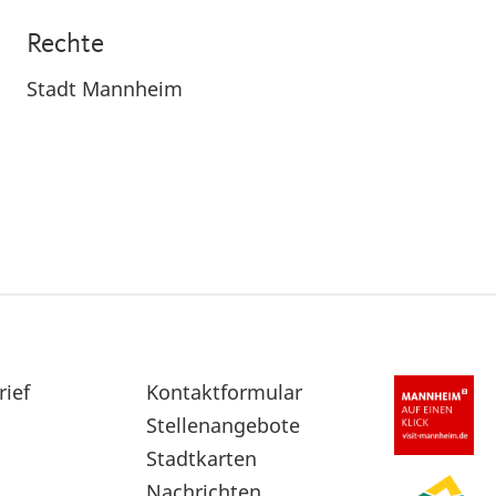
Rechte
Stadt Mannheim
rief
Sekundärnavigation
Kontaktformular
im
Stellenangebote
Fußbereich
Stadtkarten
Nachrichten