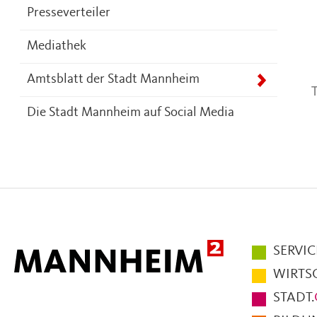
Presseverteiler
Mediathek
Amtsblatt der Stadt Mannheim
T
Die Stadt Mannheim auf Social Media
Hauptmen
SERVIC
im
WIRTS
Fußbereic
STADT.
der