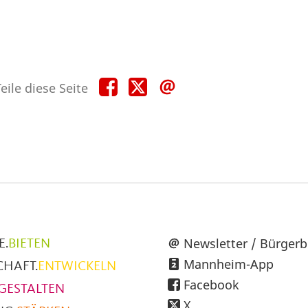
Teile
Teile
Teile
eile diese Seite
diese
diese
diese
Seite
Seite
Seite
auf
auf
per
Facebook
X
E-
Mail
üpunkte
Newsletter / Bürgerb
E.
BIETEN
Mannheim-App
CHAFT.
ENTWICKELN
h
Facebook
GESTALTEN
X