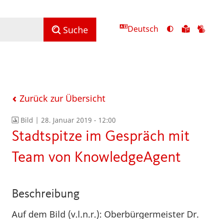
Deutsch
Ansicht
Zu
Zu
Suche
mit
den
de
hohem
Inhalte
Inh
Kontrast
in
in
umschalten
leichter
Geb
Sprach
Zurück zur Übersicht
Bild |
28. Januar 2019 - 12:00
Stadtspitze im Gespräch mit
Team von KnowledgeAgent
Beschreibung
Auf dem Bild (v.l.n.r.): Oberbürgermeister Dr.