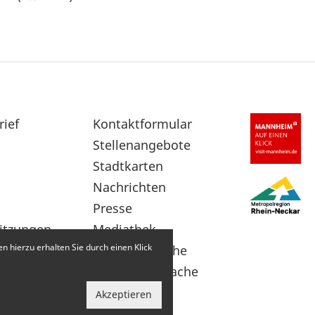
rief
Sekundärnavigation
Kontaktformular
im
Stellenangebote
Fußbereich
Stadtkarten
Nachrichten
Presse
itzungen
Mediathek
 hierzu erhalten Sie durch einen Klick
Leichte Sprache
Gebärdensprache
Akzeptieren