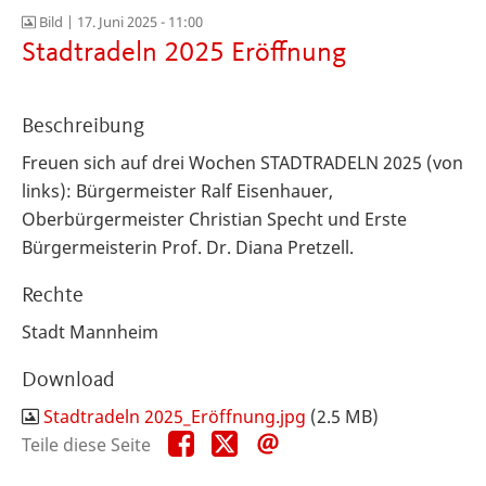
Bild |
17. Juni 2025 - 11:00
Stadtradeln 2025 Eröffnung
Beschreibung
Freuen sich auf drei Wochen STADTRADELN 2025 (von
links): Bürgermeister Ralf Eisenhauer,
Oberbürgermeister Christian Specht und Erste
Bürgermeisterin Prof. Dr. Diana Pretzell.
Rechte
Stadt Mannheim
Download
Stadtradeln 2025_Eröffnung.jpg
(2.5 MB)
Teile
Teile
Teile
Teile diese Seite
diese
diese
diese
Seite
Seite
Seite