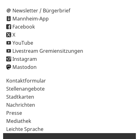
Newsletter / Bürgerbrief
Mannheim-App
Facebook
X
YouTube
Livestream Gremiensitzungen
Instagram
Mastodon
Sekundärnavigation
Kontaktformular
im
Stellenangebote
Fußbereich
Stadtkarten
Nachrichten
Presse
Mediathek
Leichte Sprache
Gebärdensprache