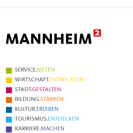
auf
auf
per
Facebook
X
E-
Mail
Hauptmenüpunkte
SERVICE.
BIETEN
im
WIRTSCHAFT.
ENTWICKELN
Fußbereich
STADT.
GESTALTEN
der
BILDUNG.
STÄRKEN
Seite
KULTUR.
ERLEBEN
TOURISMUS.
ENTDECKEN
KARRIERE.
MACHEN