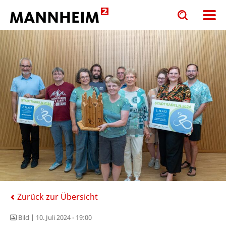
Toggle
Toggle
search
search
input
input
form
Zurück zur Übersicht
Bild |
10. Juli 2024 - 19:00