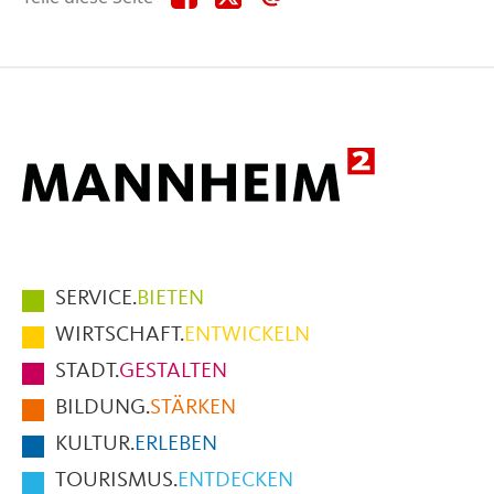
diese
diese
diese
Seite
Seite
Seite
auf
auf
per
Facebook
X
E-
Mail
Hauptmenüpunkte
SERVICE.
BIETEN
im
WIRTSCHAFT.
ENTWICKELN
Fußbereich
STADT.
GESTALTEN
der
BILDUNG.
STÄRKEN
Seite
KULTUR.
ERLEBEN
TOURISMUS.
ENTDECKEN