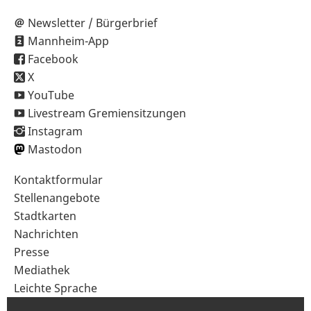
Newsletter / Bürgerbrief
Mannheim-App
Facebook
X
YouTube
Livestream Gremiensitzungen
Instagram
Mastodon
Sekundärnavigation
Kontaktformular
im
Stellenangebote
Fußbereich
Stadtkarten
Nachrichten
Presse
Mediathek
Leichte Sprache
Gebärdensprache