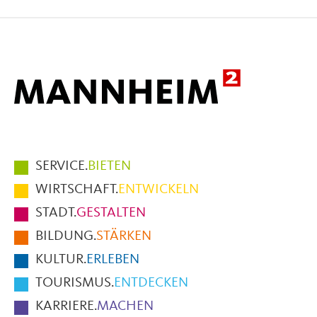
auf
auf
per
Facebook
X
E-
Mail
Hauptmenüpunkte
SERVICE.
BIETEN
im
WIRTSCHAFT.
ENTWICKELN
Fußbereich
STADT.
GESTALTEN
der
BILDUNG.
STÄRKEN
Seite
KULTUR.
ERLEBEN
TOURISMUS.
ENTDECKEN
KARRIERE.
MACHEN