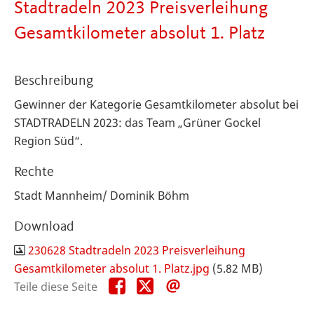
Stadtradeln 2023 Preisverleihung
Gesamtkilometer absolut 1. Platz
Beschreibung
Gewinner der Kategorie Gesamtkilometer absolut bei
STADTRADELN 2023: das Team „Grüner Gockel
Region Süd“.
Rechte
Stadt Mannheim/ Dominik Böhm
Download
230628 Stadtradeln 2023 Preisverleihung
Gesamtkilometer absolut 1. Platz.jpg
(5.82 MB)
Teile
Teile
Teile
Teile diese Seite
diese
diese
diese
Seite
Seite
Seite