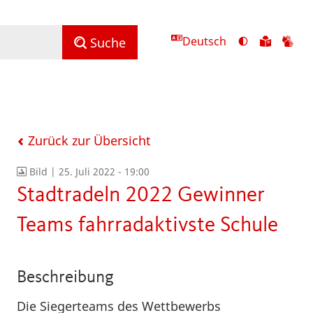
Deutsch
Ansicht
Zu
Zu
Suche
mit
den
de
hohem
Inhalte
Inh
Kontrast
in
in
umschalten
leichter
Geb
Sprach
Zurück zur Übersicht
Bild |
25. Juli 2022 - 19:00
Stadtradeln 2022 Gewinner
Teams fahrradaktivste Schule
Beschreibung
Die Siegerteams des Wettbewerbs