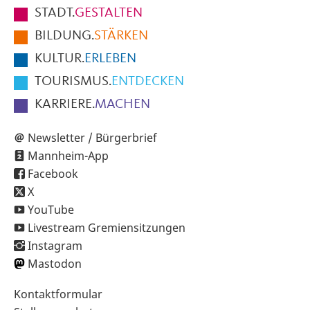
Fußbereich
STADT.
GESTALTEN
der
BILDUNG.
STÄRKEN
Seite
KULTUR.
ERLEBEN
TOURISMUS.
ENTDECKEN
KARRIERE.
MACHEN
Newsletter / Bürgerbrief
Mannheim-App
Facebook
X
YouTube
Livestream Gremiensitzungen
Instagram
Mastodon
Sekundärnavigation
Kontaktformular