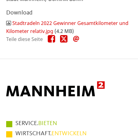
Download
Stadtradeln 2022 Gewinner Gesamtkilometer und
Kilometer relativ.jpg
(4.2 MB)
Teile
Teile
Teile
Teile diese Seite
diese
diese
diese
Seite
Seite
Seite
auf
auf
per
Facebook
X
E-
Mail
Hauptmenüpunkte
SERVICE.
BIETEN
im
WIRTSCHAFT.
ENTWICKELN