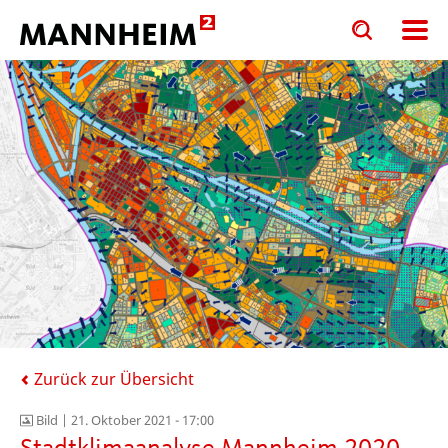
Toggle
Toggle
search
search
input
input
form
Zurück zur Übersicht
Bild |
21. Oktober 2021 - 17:00