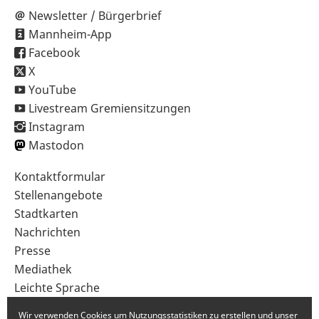
Newsletter / Bürgerbrief
Mannheim-App
Facebook
X
YouTube
Livestream Gremiensitzungen
Instagram
Mastodon
Sekundärnavigation
Kontaktformular
im
Stellenangebote
Fußbereich
Stadtkarten
Nachrichten
Presse
Mediathek
Leichte Sprache
Gebärdensprache
Wir verwenden Cookies um Nutzungsstatistiken zu erstellen und unser