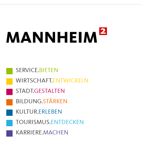
Facebook
X
E-
Mail
Hauptmenüpunkte
SERVICE.
BIETEN
im
WIRTSCHAFT.
ENTWICKELN
Fußbereich
STADT.
GESTALTEN
der
BILDUNG.
STÄRKEN
Seite
KULTUR.
ERLEBEN
TOURISMUS.
ENTDECKEN
KARRIERE.
MACHEN