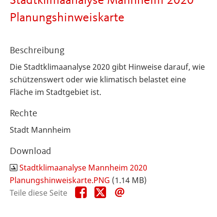
Stadtklimaanalyse Mannheim 2020
Planungshinweiskarte
Beschreibung
Die Stadtklimaanalyse 2020 gibt Hinweise darauf, wie
schützenswert oder wie klimatisch belastet eine
Fläche im Stadtgebiet ist.
Rechte
Stadt Mannheim
Download
Stadtklimaanalyse Mannheim 2020
Planungshinweiskarte.PNG
(1.14 MB)
Teile
Teile
Teile
Teile diese Seite
diese
diese
diese
Seite
Seite
Seite
auf
auf
per